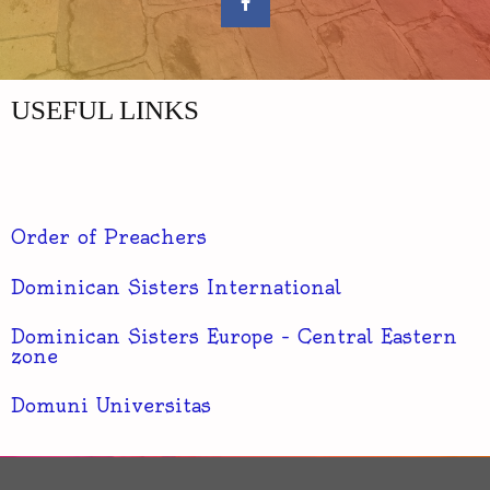
c
e
b
o
o
k
-
USEFUL LINKS
f
Order of Preachers
Dominican Sisters International
Dominican Sisters Europe – Central Eastern
zone
Domuni Universitas