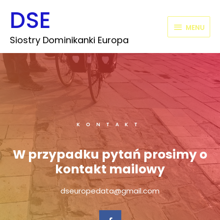
Skip
DSE
MENU
to
content
MENU
Siostry Dominikanki Europa
KONTAKT
W przypadku pytań prosimy o
kontakt mailowy
dseuropedata@gmail.com
F
a