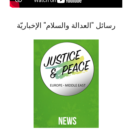
رسائل "العدالة والسلام" الإخباريّة