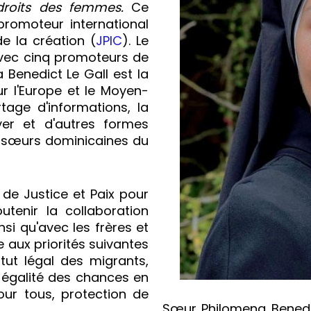
 droits des femmes.
Ce
promoteur international
 de la création (
JPIC
). Le
 avec cinq promoteurs de
 Benedict Le Gall est la
r l'Europe et le Moyen-
tage d'informations, la
yer et d'autres formes
s sœurs dominicaines du
de Justice et Paix pour
utenir la collaboration
si qu'avec les frères et
e aux priorités suivantes
atut légal des migrants,
, égalité des chances en
our tous, protection de
Sœur Philomena Benedi