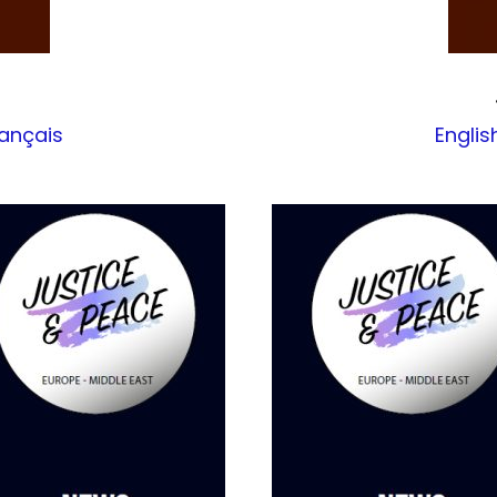
ançais
Englis