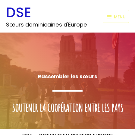
Aller
DSE
MENU
au
contenu
MENU
Sœurs dominicaines d'Europe
ACCUEIL
Rassembler les sœurs
SOUTENIR LA COOPÉRATION ENTRE LES PAYS