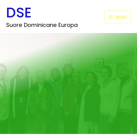
Vai
DSE
MENU
al
contenuto
MENU
Suore Dominicane Europa
_